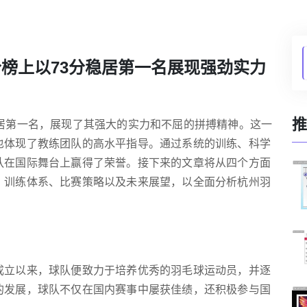
榜上以73分稳居第一名展现强劲实力
推
居第一名，展现了其强大的实力和不屈的拼搏精神。这一
也体现了教练团队的高水平指导。通过系统的训练、科学
队在国际舞台上赢得了荣誉。接下来的文章将从四个方面
、训练体系、比赛策略以及未来展望，以全面分析杭州羽
成立以来，球队便致力于培养优秀的羽毛球运动员，并逐
的发展，球队不仅在国内赛事中屡获佳绩，还积极参与国