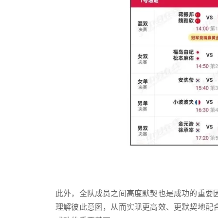
此外，全队成员之间高度默契也是成功的重要
理解彼此意图，从而实现更高效、更默契地配