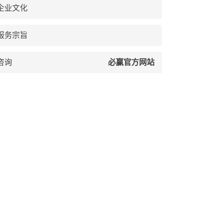
企业文化
服务宗旨
咨询
必赢官方网站