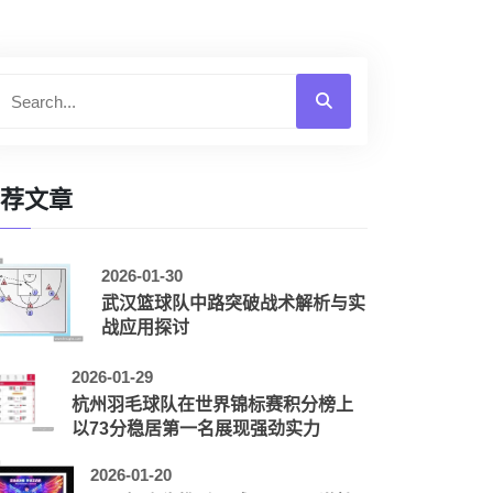
荐文章
2026-01-30
武汉篮球队中路突破战术解析与实
战应用探讨
2026-01-29
杭州羽毛球队在世界锦标赛积分榜上
以73分稳居第一名展现强劲实力
2026-01-20