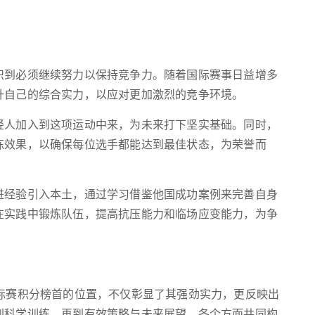
识到必须继续努力以保持竞争力。随着国际赛事日益增多
升自己的综合实力，以应对更加激烈的竞争环境。
轻人加入到这项运动中来，为未来打下坚实基础。同时，
练效果，以确保每位选手都能达到最佳状态，为荣誉而
进经验引入本土，通过学习借鉴他国成功案例来完善自身
在实践中锻炼队伍，提高抗压能力和临场应变能力，为争
标赛积分榜首的位置，不仅彰显了其强劲实力，更反映出
到科学训练，再到有效策略与未来展望，各个方面共同构