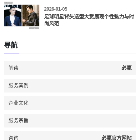
2026-01-05
足球明星背头造型大赏展现个性魅力与时
尚风范
导航
解读
必赢
服务案例
企业文化
服务宗旨
咨询
必赢官方网站