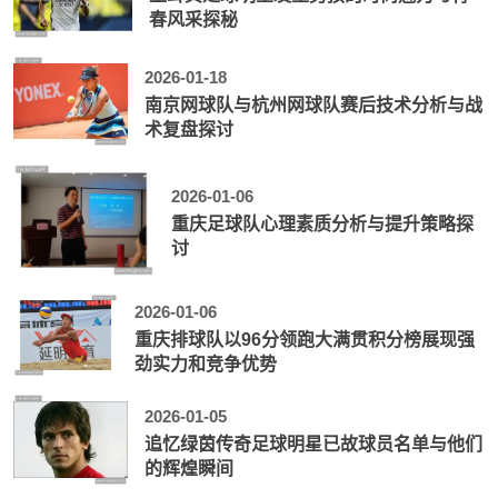
春风采探秘
2026-01-18
南京网球队与杭州网球队赛后技术分析与战
术复盘探讨
2026-01-06
重庆足球队心理素质分析与提升策略探
讨
2026-01-06
重庆排球队以96分领跑大满贯积分榜展现强
劲实力和竞争优势
2026-01-05
追忆绿茵传奇足球明星已故球员名单与他们
的辉煌瞬间