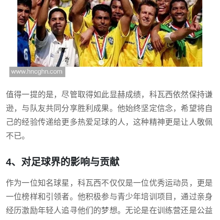
值得一提的是，尽管取得如此显赫成绩，科瓦西依然保持谦
逊，与队友共同分享胜利成果。他始终坚定信念，希望将自
己的经验传递给更多热爱足球的人，这种精神更是让人敬佩
不已。
4、对足球界的影响与贡献
作为一位知名球星，科瓦西不仅仅是一位优秀运动员，更是
一位榜样和引领者。他积极参与青少年培训项目，通过亲身
经历激励年轻人追寻他们的梦想。无论是在训练营还是公益