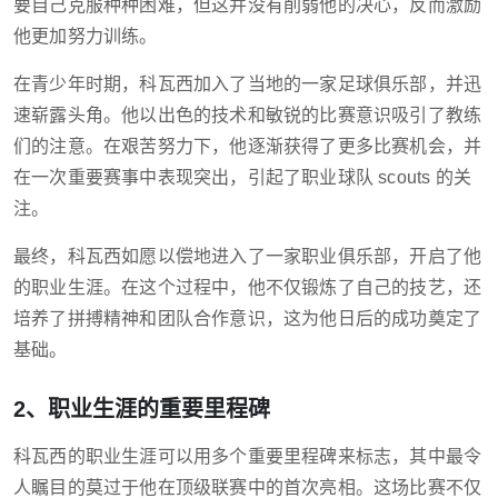
要自己克服种种困难，但这并没有削弱他的决心，反而激励
他更加努力训练。
在青少年时期，科瓦西加入了当地的一家足球俱乐部，并迅
速崭露头角。他以出色的技术和敏锐的比赛意识吸引了教练
们的注意。在艰苦努力下，他逐渐获得了更多比赛机会，并
在一次重要赛事中表现突出，引起了职业球队 scouts 的关
注。
最终，科瓦西如愿以偿地进入了一家职业俱乐部，开启了他
的职业生涯。在这个过程中，他不仅锻炼了自己的技艺，还
培养了拼搏精神和团队合作意识，这为他日后的成功奠定了
基础。
2、职业生涯的重要里程碑
科瓦西的职业生涯可以用多个重要里程碑来标志，其中最令
人瞩目的莫过于他在顶级联赛中的首次亮相。这场比赛不仅