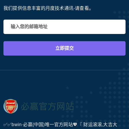
我们提供信息丰富的月度技术通讯-请查看。
立即提交
✅✅bwin·必赢(中国)唯一官方网站💖『 财运滚滚,大吉大