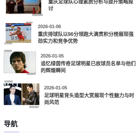
重庆足球队心理素质分析与提升策略探
讨
2026-01-06
重庆排球队以96分领跑大满贯积分榜展现强
劲实力和竞争优势
2026-01-05
追忆绿茵传奇足球明星已故球员名单与他们
的辉煌瞬间
2026-01-05
足球明星背头造型大赏展现个性魅力与时
尚风范
导航