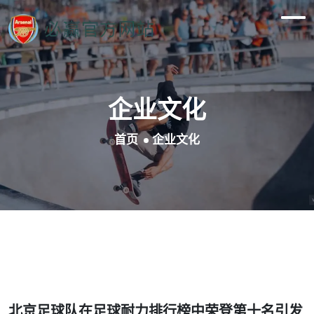
企业文化
首页
企业文化
北京足球队在足球耐力排行榜中荣登第十名引发