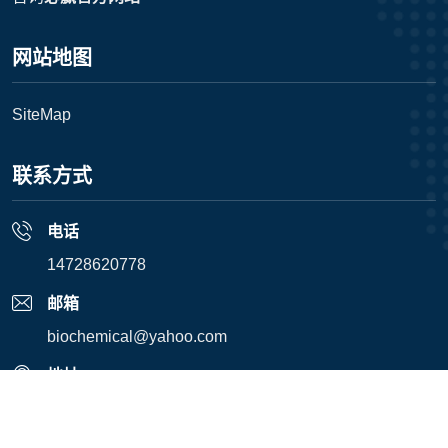
网站地图
SiteMap
联系方式
电话
14728620778
邮箱
biochemical@yahoo.com
地址
深圳市龙岗区坂田街道雅宝路1号星河World B座2505室