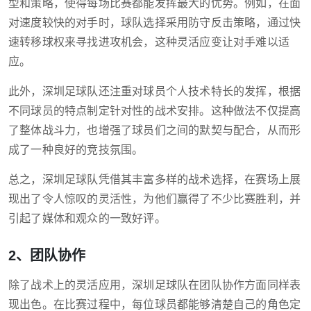
型和策略，使得每场比赛都能发挥最大的优势。例如，在面
对速度较快的对手时，球队选择采用防守反击策略，通过快
速转移球权来寻找进攻机会，这种灵活应变让对手难以适
应。
此外，深圳足球队还注重对球员个人技术特长的发挥，根据
不同球员的特点制定针对性的战术安排。这种做法不仅提高
了整体战斗力，也增强了球员们之间的默契与配合，从而形
成了一种良好的竞技氛围。
总之，深圳足球队凭借其丰富多样的战术选择，在赛场上展
现出了令人惊叹的灵活性，为他们赢得了不少比赛胜利，并
引起了媒体和观众的一致好评。
2、团队协作
除了战术上的灵活应用，深圳足球队在团队协作方面同样表
现出色。在比赛过程中，每位球员都能够清楚自己的角色定