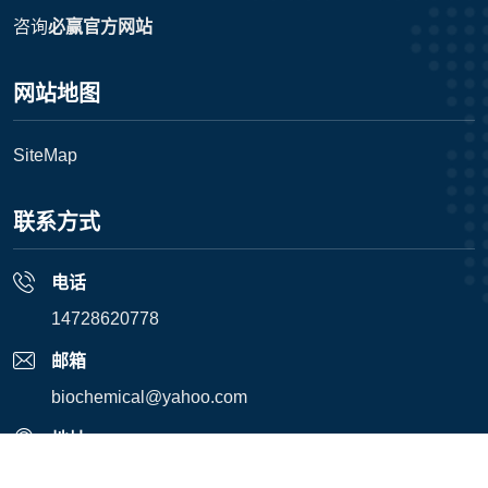
咨询
必赢官方网站
网站地图
SiteMap
联系方式
电话
14728620778
邮箱
biochemical@yahoo.com
地址
深圳市龙岗区坂田街道雅宝路1号星河World B座2505室