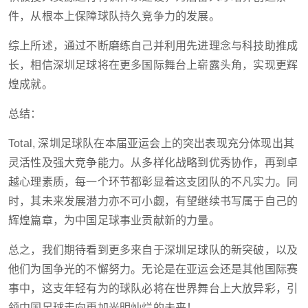
件，从根本上保障球队持久竞争力的发展。
综上所述，通过不断磨练自己并利用先进理念与科技助推成
长，相信深圳足球将在更多国际舞台上崭露头角，实现更辉
煌成就。
总结：
Total, 深圳足球队在本届亚运会上的突出表现充分体现出其
灵活性及强大竞争能力。从多样化战略到优秀协作，再到卓
越心理素质，每一个环节都彰显着这支团队的不凡实力。同
时，其未来发展潜力亦不可小觑，有望继续书写属于自己的
辉煌篇章，为中国足球事业贡献新的力量。
总之，我们期待看到更多来自于深圳足球队的新突破，以及
他们为国争光的不懈努力。无论是在亚运会还是其他国际赛
事中，这支年轻有为的球队必将在世界舞台上大放异彩，引
领中国足球走向更加光明灿烂的未来！