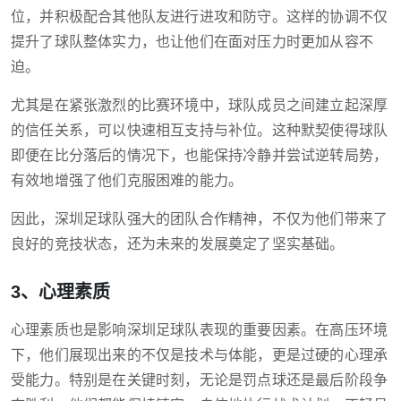
位，并积极配合其他队友进行进攻和防守。这样的协调不仅
提升了球队整体实力，也让他们在面对压力时更加从容不
迫。
尤其是在紧张激烈的比赛环境中，球队成员之间建立起深厚
的信任关系，可以快速相互支持与补位。这种默契使得球队
即便在比分落后的情况下，也能保持冷静并尝试逆转局势，
有效地增强了他们克服困难的能力。
因此，深圳足球队强大的团队合作精神，不仅为他们带来了
良好的竞技状态，还为未来的发展奠定了坚实基础。
3、心理素质
心理素质也是影响深圳足球队表现的重要因素。在高压环境
下，他们展现出来的不仅是技术与体能，更是过硬的心理承
受能力。特别是在关键时刻，无论是罚点球还是最后阶段争