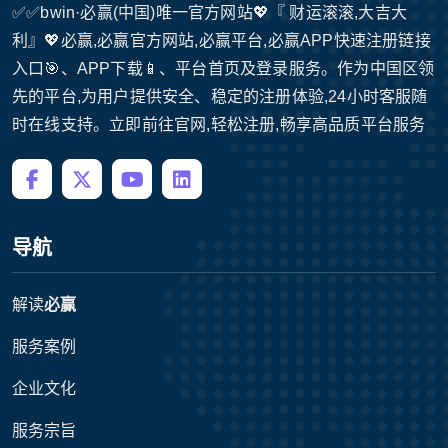
✅✅bwin·必赢(中国)唯一官方网站💖『 财运滚滚,大吉大
利』💖必赢,必赢官方网站,必赢平台,必赢APP快速注册链接
入口🎯、APP下载📱、平台首页及登录服务。作为中国区领
先的平台,为用户提供安全、稳定的注册体验,24小时客服随
时在线支持。立即前往官网,轻松注册,畅享高品质平台服务
导航
解读
必赢
服务案例
企业文化
服务宗旨