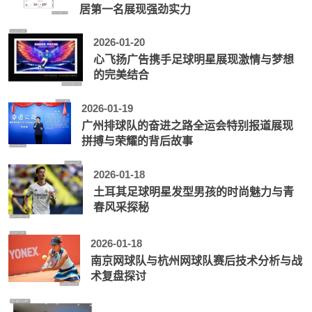
居第一名展现强劲实力
2026-01-20
心飞扬广告携手足球明星展现激情与梦想
的完美结合
2026-01-19
广州排球队的奋进之路全运会特别报道展现
拼搏与荣耀的背后故事
2026-01-18
土耳其足球明星发型男孩的时尚魅力与青
春风采探秘
2026-01-18
南京网球队与杭州网球队赛后技术分析与战
术复盘探讨