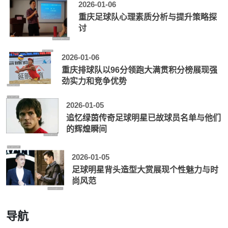
2026-01-06
重庆足球队心理素质分析与提升策略探
讨
2026-01-06
重庆排球队以96分领跑大满贯积分榜展现强
劲实力和竞争优势
2026-01-05
追忆绿茵传奇足球明星已故球员名单与他们
的辉煌瞬间
2026-01-05
足球明星背头造型大赏展现个性魅力与时
尚风范
导航