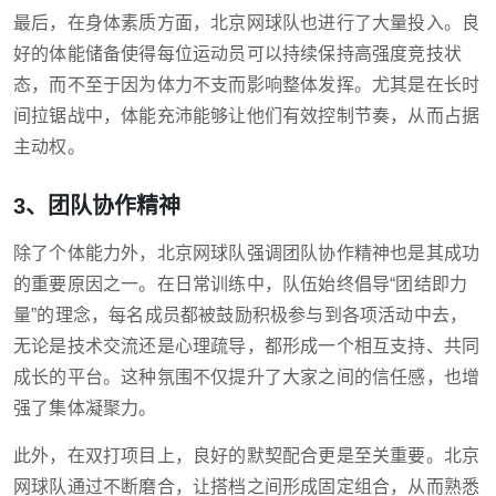
最后，在身体素质方面，北京网球队也进行了大量投入。良
好的体能储备使得每位运动员可以持续保持高强度竞技状
态，而不至于因为体力不支而影响整体发挥。尤其是在长时
间拉锯战中，体能充沛能够让他们有效控制节奏，从而占据
主动权。
3、团队协作精神
除了个体能力外，北京网球队强调团队协作精神也是其成功
的重要原因之一。在日常训练中，队伍始终倡导“团结即力
量”的理念，每名成员都被鼓励积极参与到各项活动中去，
无论是技术交流还是心理疏导，都形成一个相互支持、共同
成长的平台。这种氛围不仅提升了大家之间的信任感，也增
强了集体凝聚力。
此外，在双打项目上，良好的默契配合更是至关重要。北京
网球队通过不断磨合，让搭档之间形成固定组合，从而熟悉