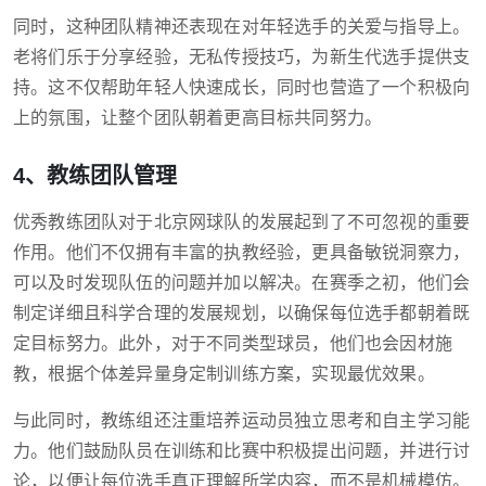
同时，这种团队精神还表现在对年轻选手的关爱与指导上。
老将们乐于分享经验，无私传授技巧，为新生代选手提供支
持。这不仅帮助年轻人快速成长，同时也营造了一个积极向
上的氛围，让整个团队朝着更高目标共同努力。
4、教练团队管理
优秀教练团队对于北京网球队的发展起到了不可忽视的重要
作用。他们不仅拥有丰富的执教经验，更具备敏锐洞察力，
可以及时发现队伍的问题并加以解决。在赛季之初，他们会
制定详细且科学合理的发展规划，以确保每位选手都朝着既
定目标努力。此外，对于不同类型球员，他们也会因材施
教，根据个体差异量身定制训练方案，实现最优效果。
与此同时，教练组还注重培养运动员独立思考和自主学习能
力。他们鼓励队员在训练和比赛中积极提出问题，并进行讨
论，以便让每位选手真正理解所学内容，而不是机械模仿。