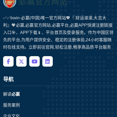
✅✅bwin·必赢(中国)唯一官方网站💖『 财运滚滚,大吉大
利』💖必赢,必赢官方网站,必赢平台,必赢APP快速注册链接
入口🎯、APP下载📱、平台首页及登录服务。作为中国区领
先的平台,为用户提供安全、稳定的注册体验,24小时客服随
时在线支持。立即前往官网,轻松注册,畅享高品质平台服务
导航
解读
必赢
服务案例
企业文化