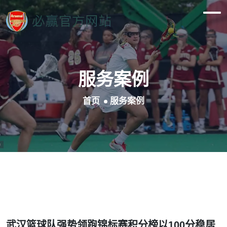
服务案例
首页
服务案例
武汉篮球队强势领跑锦标赛积分榜以100分稳居