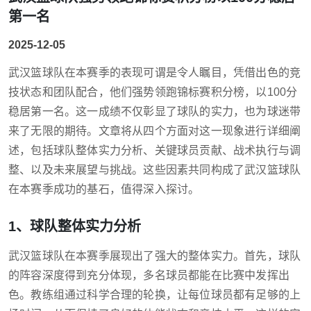
第一名
2025-12-05
武汉篮球队在本赛季的表现可谓是令人瞩目，凭借出色的竞
技状态和团队配合，他们强势领跑锦标赛积分榜，以100分
稳居第一名。这一成绩不仅彰显了球队的实力，也为球迷带
来了无限的期待。文章将从四个方面对这一现象进行详细阐
述，包括球队整体实力分析、关键球员贡献、战术执行与调
整、以及未来展望与挑战。这些因素共同构成了武汉篮球队
在本赛季成功的基石，值得深入探讨。
1、球队整体实力分析
武汉篮球队在本赛季展现出了强大的整体实力。首先，球队
的阵容深度得到充分体现，多名球员都能在比赛中发挥出
色。教练组通过科学合理的轮换，让每位球员都有足够的上