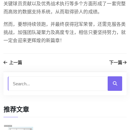
关键球员贡献以及优秀战术执行等多个方面形成了一套完整
而高效的数据支持系统，从而取得骄人的成绩。
然而，要想持续领跑，并最终获得冠军荣誉，还需克服各类
挑战，加强团队凝聚力及高度专注，相信只要坚持努力，就
一定会迎来更辉煌的新篇章！
上一篇
下一篇
推荐文章