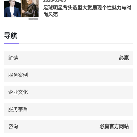
2026-01-05
足球明星背头造型大赏展现个性魅力与时
尚风范
导航
解读
必赢
服务案例
企业文化
服务宗旨
咨询
必赢官方网站